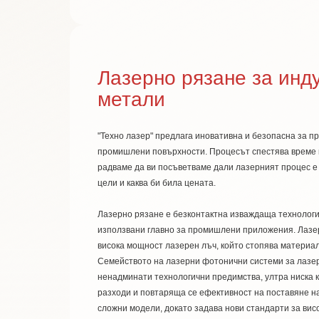
Лазерно рязане за инду
метали
"Техно лазер" предлага иновативна и безопасна за п
промишлени повърхности. Процесът спестява време и 
радваме да ви посъветваме дали лазерният процес е
цели и каква би била цената.
Лазерно рязане е безконтактна изваждаща технология
използвани главно за промишлени приложения. Лазер
висока мощност лазерен лъч, който стопява материал
Семейството на лазерни фотонични системи за лазе
ненадминати технологични предимства, ултра ниска
разходи и повтаряща се ефективност на поставяне на
сложни модели, докато задава нови стандарти за висо