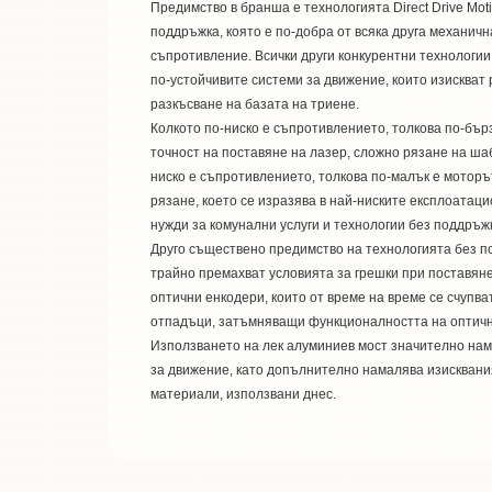
Предимство в бранша е технологията Direct Drive Mo
поддръжка, която е по-добра от всяка друга механичн
съпротивление. Всички други конкурентни технологии
по-устойчивите системи за движение, които изискват
разкъсване на базата на триене.
Колкото по-ниско е съпротивлението, толкова по-бър
точност на поставяне на лазер, сложно рязане на ша
ниско е съпротивлението, толкова по-малък е моторъ
рязане, което се изразява в най-ниските експлоатац
нужди за комунални услуги и технологии без поддръж
Друго съществено предимство на технологията без п
трайно премахват условията за грешки при поставяне
оптични енкодери, които от време на време се счупв
отпадъци, затъмняващи функционалността на оптич
Използването на лек алуминиев мост значително нам
за движение, като допълнително намалява изисквания
материали, използвани днес.